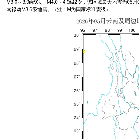
M3.0～3.9级9次、M4.0～4.9级2次，该区域最大地震为05
南禄劝M3.6级地震。（注：M为国家标准震级）