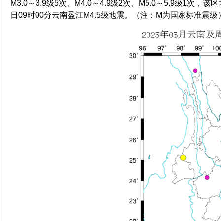
M3.0～3.9级5次、M4.0～4.9级2次、M5.0～5.9级1次
日09时00分云南盈江M4.5级地震。（注：M为国家标准震级