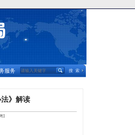
务服务
办法》解读
闭
】