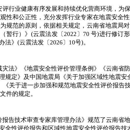
安评行业健康有序发展
和持续优化营商环境，
为
客观性和公正性，充分发挥行业专家在地震安全性
行为规范的原则
，
依据相关规定，
云南省地震局对
暂行）》(云震法发〔2022〕70 号)进行修
》(云震法发〔2026〕10号)。
减灾法
》
《地震安全性评价管理条例》
《
云南省
理规定》及
中国地震局
《关于加强区域性地震安
、
《关于进一步加强和规范地震安全性评价报告
文件
的规定
。
价报告技术审查专家库管理办法
》
规范
了
云南省
安全性
评价
报告和
区域性地震
安全性评价
报告
技