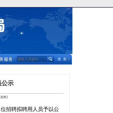
务服务
员公示
【
关闭
】
单位
招聘
拟聘用人员予以公