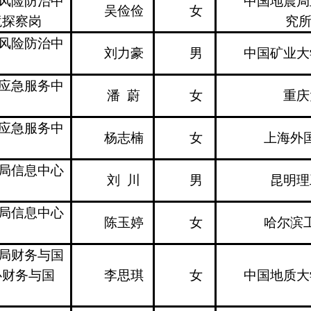
风险防治中
中国地震局
吴俭俭
女
境探察岗
究
风险防治中
刘力豪
男
中国矿业大
应急服务中
潘 蔚
女
重庆
应急服务中
杨志楠
女
上海外
局信息中心
刘 川
男
昆明理
局信息中心
陈玉婷
女
哈尔滨
局财务与国
心财务与国
李思琪
女
中国地质大