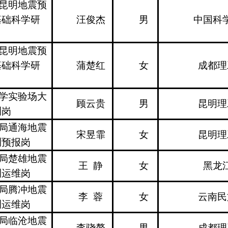
昆明地震预
基础科学研
汪俊杰
男
中国科
昆明地震预
基础科学研
蒲楚红
女
成都理
学实验场大
顾云贵
男
昆明理
测岗
局通海地震
宋昱霏
女
昆明理
测预报岗
局楚雄地震
王 静
女
黑龙
测运维岗
局腾冲地震
李 蓉
女
云南民
测运维岗
局临沧地震
李骁骜
男
成都理