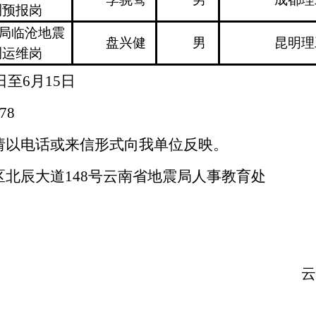
测预报岗
局临沧地震
盘兴健
男
昆明理
测运维岗
日至
6
月
15
日
78
请以电话或来信形式向我单位反映。
区北辰大道
148
号云南省地震局人事教育处