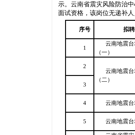
示。云南省震灾风险防治中
面试
资格，该岗位无
递补人
序号
拟聘
云南地震台
1
（一）
2
云南地震台
（二）
3
4
云南地震台
5
云南地震台