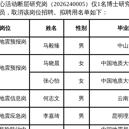
心活动断层研究岗（
2026240005
）
仅
1
名博士研
员
，取消该岗位
招聘
。
拟聘用
名单如下：
岗位
姓名
性别
毕业
地震预报岗
马毅臻
男
中山
马晓晨
女
中国地质大
地震预报岗
张心怡
女
中国地质大
地震信息岗
何志文
男
云南
地震应急岗
李嘉琦
男
昆明理