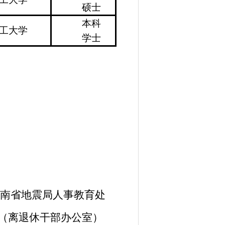
硕士
本科
工大学
学士
云南省地震局人事教育处
（离退休
干部
办公室）